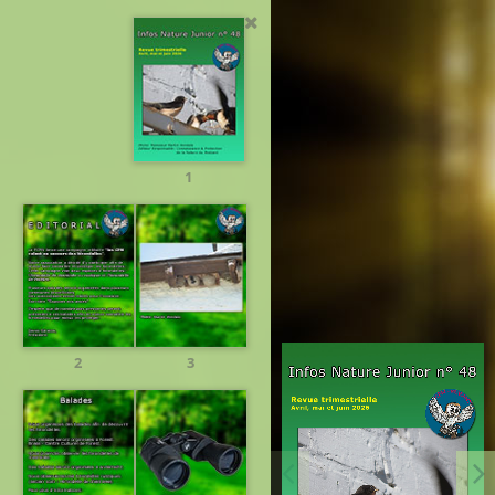
1 / 8
1
2
3