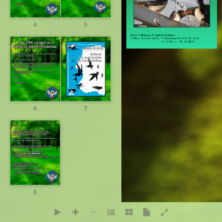
4
5
Réalisation:
PresenceNet
6
7
8