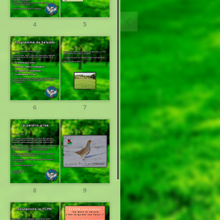
4
5
6
7
8
9