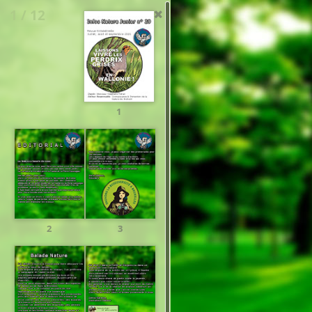
1 / 12
1
2
3