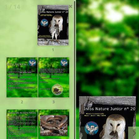
1 / 14
1
2
3