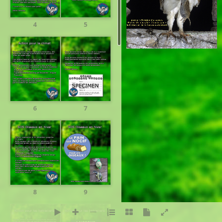
4
5
Réalisation:
PresenceNet
6
7
8
9