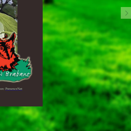
ion:
PresenceNet