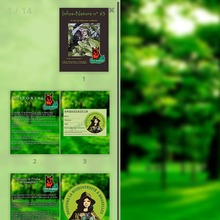
1 / 14
1
2
3