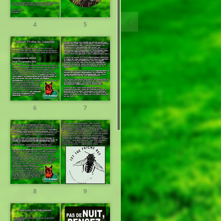
4
5
6
7
8
9