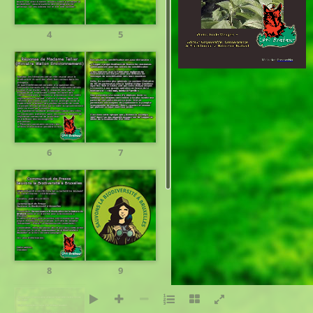
4
5
Réalisation:
PresenceNet
6
7
8
9