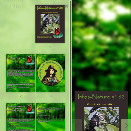
1 / 10
1
2
3