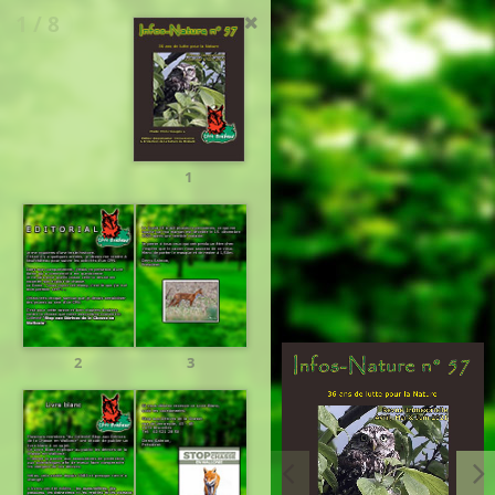
1 / 8
1
2
3