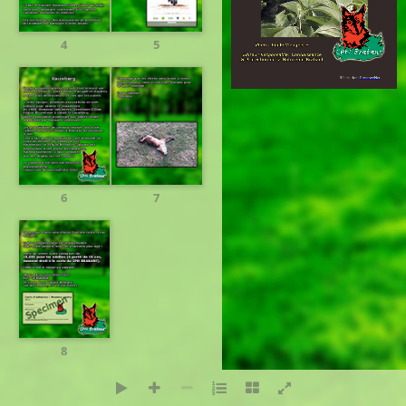
4
5
Réalisation:
PresenceNet
6
7
8