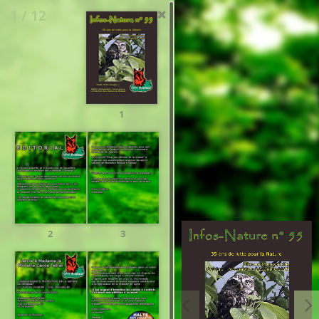
1 / 12
1
2
3