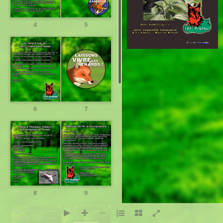
4
5
Réalisation:
PresenceNet
6
7
8
9