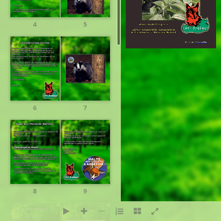
4
5
Réalisation:
PresenceNet
6
7
8
9