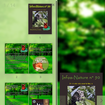
1 / 14
1
2
3