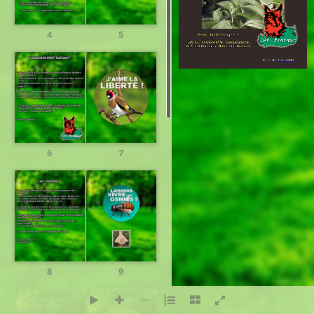
4
5
Réalisation:
PresenceNet
6
7
8
9