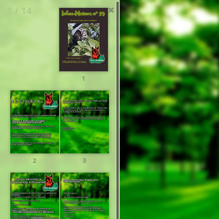
1 / 14
1
2
3