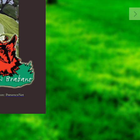
ion:
PresenceNet