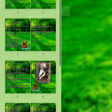
4
5
6
7
8
9